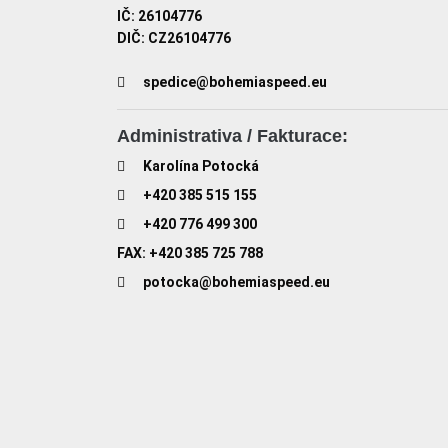
IČ: 26104776
DIČ: CZ26104776
spedice@bohemiaspeed.eu
Administrativa / Fakturace:
Karolína Potocká
+420 385 515 155
+420 776 499 300
FAX: +420 385 725 788
potocka@bohemiaspeed.eu