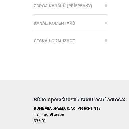
ZDROJ KANÁLŮ (PŘÍSPĚVKY)
KANÁL KOMENTÁŘŮ
ČESKÁ LOKALIZACE
Sídlo společnosti / fakturační adresa:
BOHEMIA SPEED, s.r.o. Písecká 413
Týn nad Vltavou
375 01