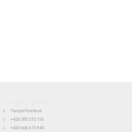
Doprava / Spedice:
Tereza Postlová
+420 385 515 155
+420 606 673 944