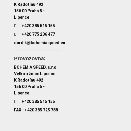
K Radotínu 492
156 00 Praha 5 -
Lipence
+420 385 515 155
+420 775 206 477
durdik@bohemiaspeed.eu
Provozovna:
BOHEMIA SPEED, s.r.o.
Velkotržnice Lipence
K Radotínu 492
156 00 Praha 5 -
Lipence
+420 385 515 155
FAX.: +420 385 725 788