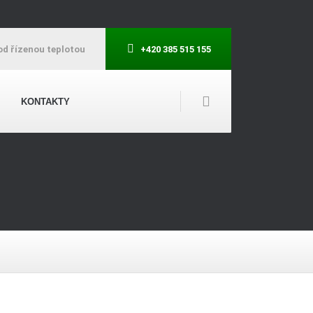
od řízenou teplotou
+420 385 515 155
KONTAKTY