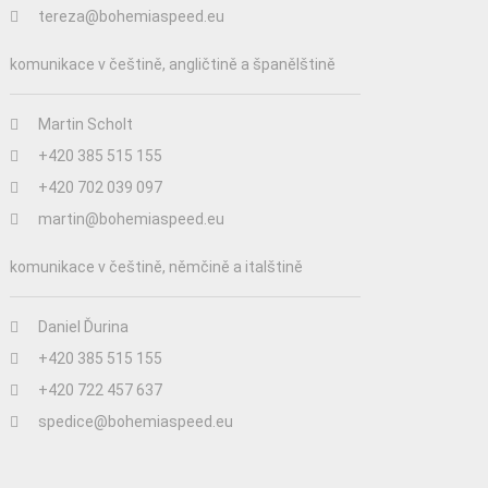
tereza@bohemiaspeed.eu
komunikace v češtině, angličtině a španělštině
Martin Scholt
+420 385 515 155
+420 702 039 097
martin@bohemiaspeed.eu
komunikace v češtině, němčině a italštině
Daniel Ďurina
+420 385 515 155
+420 722 457 637
spedice@bohemiaspeed.eu