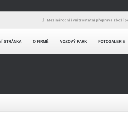
Mezinárodní i vnitrostátní přeprava zboží p
NÍ STRÁNKA
O FIRMĚ
VOZOVÝ PARK
FOTOGALERIE