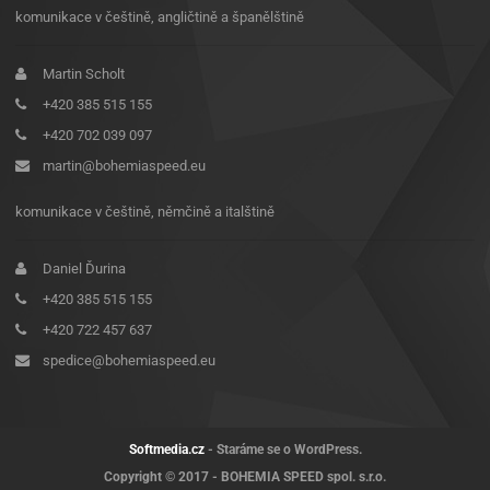
komunikace v češtině, angličtině a španělštině
Martin Scholt
+420 385 515 155
+420 702 039 097
martin@bohemiaspeed.eu
komunikace v češtině, němčině a italštině
Daniel Ďurina
+420 385 515 155
+420 722 457 637
spedice@bohemiaspeed.eu
Softmedia.cz
- Staráme se o WordPress.
Copyright © 2017 - BOHEMIA SPEED spol. s.r.o.