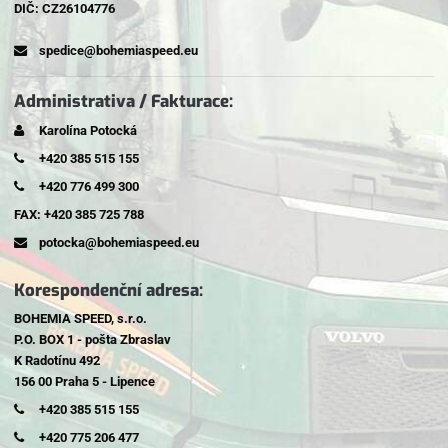
DIČ: CZ26104776
spedice@bohemiaspeed.eu
Administrativa / Fakturace:
Karolína Potocká
+420 385 515 155
+420 776 499 300
FAX: +420 385 725 788
potocka@bohemiaspeed.eu
Korespondenční adresa:
BOHEMIA SPEED, s.r.o.
P.O. BOX 1 - pošta Zbraslav
K Radotínu 492
156 00 Praha 5 - Lipence
+420 385 515 155
+420 775 206 477