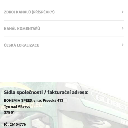
ZDROJ KANÁLŮ (PŘÍSPĚVKY)
KANÁL KOMENTÁŘŮ
ČESKÁ LOKALIZACE
Sídlo společnosti / fakturační adresa:
BOHEMIA SPEED, s.r.o. Písecká 413
Týn nad Vltavou
375 01
IČ: 26104776