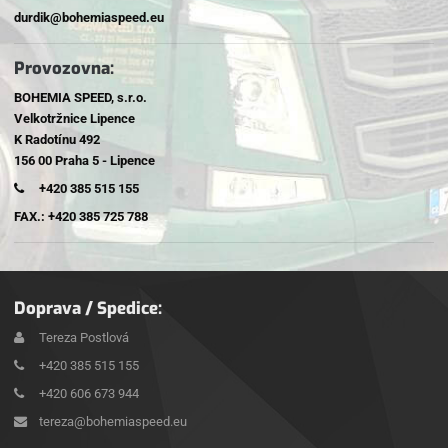
durdik@bohemiaspeed.eu
Provozovna:
BOHEMIA SPEED, s.r.o.
Velkotržnice Lipence
K Radotínu 492
156 00 Praha 5 - Lipence
+420 385 515 155
FAX.: +420 385 725 788
Doprava / Spedice:
Tereza Postlová
+420 385 515 155
+420 606 673 944
tereza@bohemiaspeed.eu