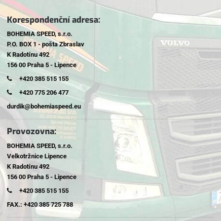
Korespondenční adresa:
BOHEMIA SPEED, s.r.o.
P.O. BOX 1 - pošta Zbraslav
K Radotínu 492
156 00 Praha 5 - Lipence
+420 385 515 155
+420 775 206 477
durdik@bohemiaspeed.eu
Provozovna:
BOHEMIA SPEED, s.r.o.
Velkotržnice Lipence
K Radotínu 492
156 00 Praha 5 - Lipence
+420 385 515 155
FAX.: +420 385 725 788