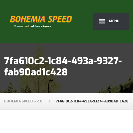
MENU
7fa610c2-1c84-493a-9327-
fab90ad1c428
BOHEMIA SPEED S.R.O.
7FA610C2-1C84-493A-9327-FAB90AD1C428