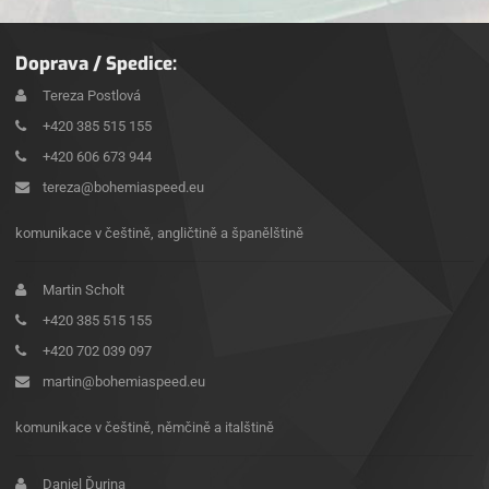
Doprava / Spedice:
Tereza Postlová
+420 385 515 155
+420 606 673 944
tereza@bohemiaspeed.eu
komunikace v češtině, angličtině a španělštině
Martin Scholt
+420 385 515 155
+420 702 039 097
martin@bohemiaspeed.eu
komunikace v češtině, němčině a italštině
Daniel Ďurina