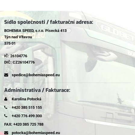
Sídlo společnosti / fakturační adresa:
BOHEMIA SPEED, s.r.o. Písecká 413
Týn nad Vltavou
375 01
IČ: 26104776
DIČ: CZ26104776
spedice@bohemiaspeed.eu
Administrativa / Fakturace:
Karolína Potocká
+420 385 515 155
+420 776 499 300
FAX: +420 385 725 788
potocka@bohemiaspeed.eu