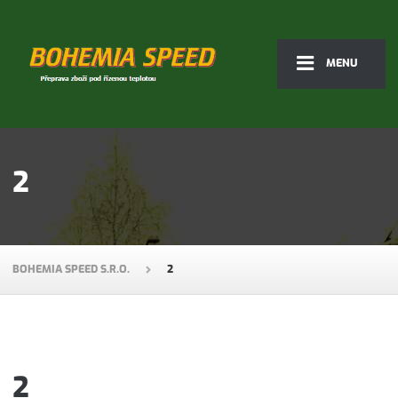
MENU
2
BOHEMIA SPEED S.R.O.
2
2