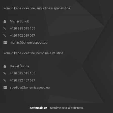
komunikace v češtině, angličtině a španělštině
Martin Scholt
+420 385 515 155
+420 702 039 097
martin@bohemiaspeed.eu
komunikace v češtině, němčině a italštině
Daniel Ďurina
+420 385 515 155
+420 722 457 637
spedice@bohemiaspeed.eu
Softmedia.cz
- Staráme se o WordPress.