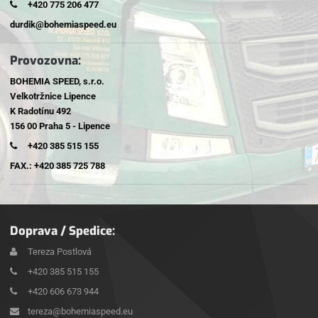
+420 775 206 477
durdik@bohemiaspeed.eu
Provozovna:
BOHEMIA SPEED, s.r.o.
Velkotržnice Lipence
K Radotínu 492
156 00 Praha 5 - Lipence
+420 385 515 155
FAX.: +420 385 725 788
Doprava / Spedice:
Tereza Postlová
+420 385 515 155
+420 606 673 944
tereza@bohemiaspeed.eu