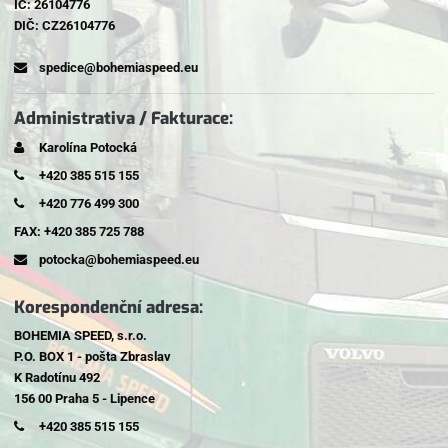
IČ: 26104776
DIČ: CZ26104776
spedice@bohemiaspeed.eu
Administrativa / Fakturace:
Karolína Potocká
+420 385 515 155
+420 776 499 300
FAX: +420 385 725 788
potocka@bohemiaspeed.eu
Korespondenční adresa:
BOHEMIA SPEED, s.r.o.
P.O. BOX 1 - pošta Zbraslav
K Radotínu 492
156 00 Praha 5 - Lipence
+420 385 515 155