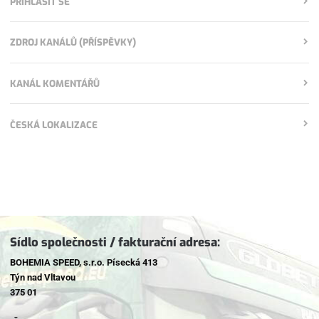
PŘIHLÁSIT SE
ZDROJ KANÁLŮ (PŘÍSPĚVKY)
KANÁL KOMENTÁŘŮ
ČESKÁ LOKALIZACE
Sídlo společnosti / fakturační adresa:
BOHEMIA SPEED, s.r.o. Písecká 413
Týn nad Vltavou
375 01