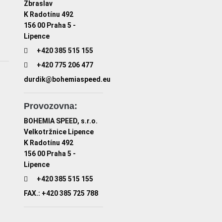
Zbraslav
K Radotínu 492
156 00 Praha 5 -
Lipence
+420 385 515 155
+420 775 206 477
durdik@bohemiaspeed.eu
Provozovna:
BOHEMIA SPEED, s.r.o.
Velkotržnice Lipence
K Radotínu 492
156 00 Praha 5 -
Lipence
+420 385 515 155
FAX.: +420 385 725 788