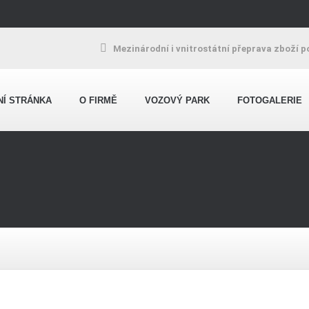
Mezinárodní i vnitrostátní přeprava zboží p
NÍ STRÁNKA
O FIRMĚ
VOZOVÝ PARK
FOTOGALERIE