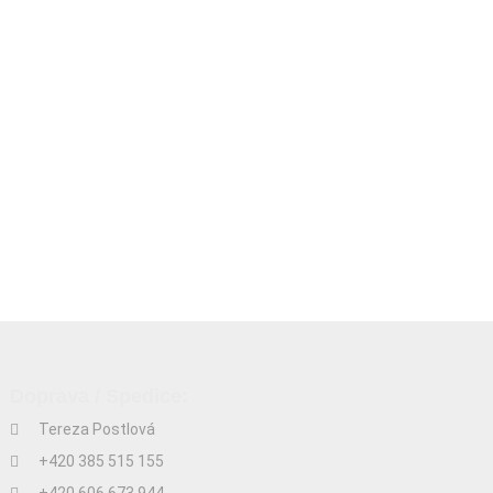
Doprava / Spedice:
Tereza Postlová
+420 385 515 155