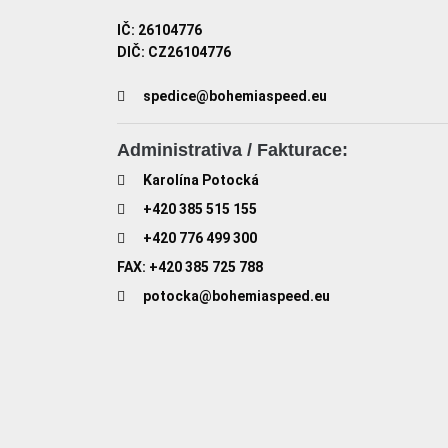
IČ: 26104776
DIČ: CZ26104776
spedice@bohemiaspeed.eu
Administrativa / Fakturace:
Karolína Potocká
+420 385 515 155
+420 776 499 300
FAX: +420 385 725 788
potocka@bohemiaspeed.eu