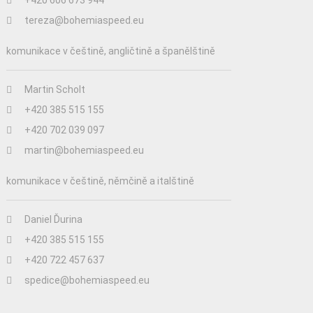
+420 606 673 944
tereza@bohemiaspeed.eu
komunikace v češtině, angličtině a španělštině
Martin Scholt
+420 385 515 155
+420 702 039 097
martin@bohemiaspeed.eu
komunikace v češtině, němčině a italštině
Daniel Ďurina
+420 385 515 155
+420 722 457 637
spedice@bohemiaspeed.eu