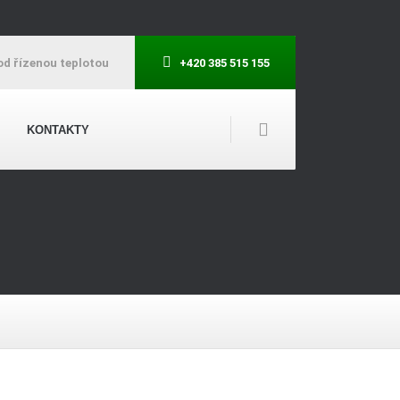
od řízenou teplotou
+420 385 515 155
KONTAKTY