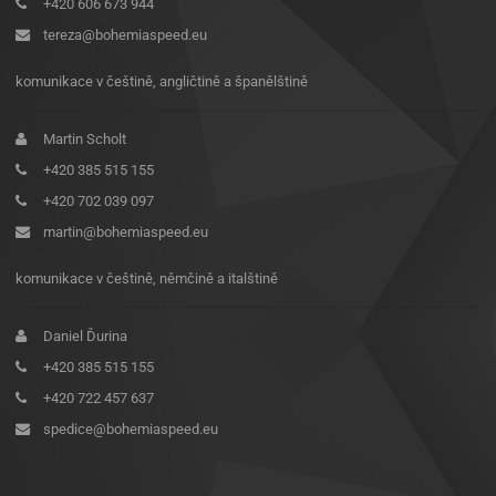
+420 606 673 944
tereza@bohemiaspeed.eu
komunikace v češtině, angličtině a španělštině
Martin Scholt
+420 385 515 155
+420 702 039 097
martin@bohemiaspeed.eu
komunikace v češtině, němčině a italštině
Daniel Ďurina
+420 385 515 155
+420 722 457 637
spedice@bohemiaspeed.eu