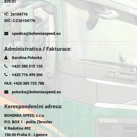
375 01
IČ: 26104776
DIČ: CZ26104776
spedice@bohemiaspeed.eu
Administrativa / Fakturace:
Karolína Potocká
+420 385 515 155
+420 776 499 300
FAX: +420 385 725 788
potocka@bohemiaspeed.eu
Korespondenční adresa:
BOHEMIA SPEED, s.r.o.
P.O. BOX 1 - pošta Zbraslav
K Radotínu 492
156 00 Praha 5 - Lipence