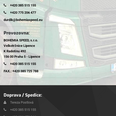
+420 385 515 155
+420 775 206 477
durdik@bohemiaspeed.eu
Provozovna:
BOHEMIA SPEED, s.r.o.
Velkotržnice Lipence
K Radotínu 492
156 00 Praha 5 - Lipence
+420 385 515 155
FAX.: +420 385 725 788
Doprava / Spedice:
Tereza Postlová
+420 385 515 155